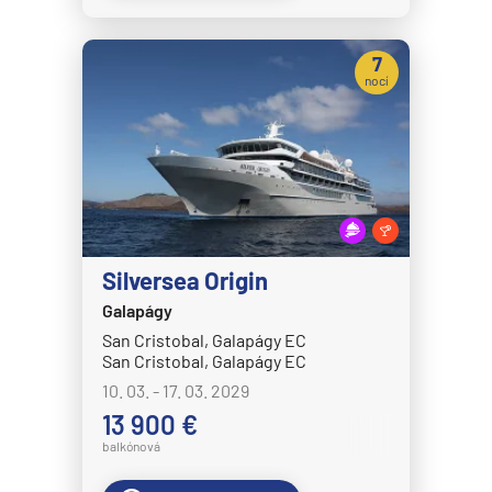
MS Bremen
MS Europa
7
nocí
MS Europa 2
Holland America Line
MS Eurodam
MS Koningsdam
MS Nieuw Amsterdam
Silversea Origin
MS Nieuw Statendam
Galapágy
MS Noordam
San Cristobal, Galapágy EC
MS Oosterdam
San Cristobal, Galapágy EC
10. 03. - 17. 03. 2029
MS Rotterdam
13 900 €
MS Volendam
balkónová
MS Westerdam