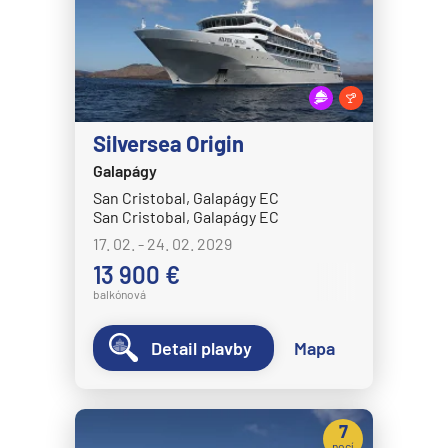
Celebrity Eclipse
Expedičné plavby
Celebrity Edge
Antarktída
Celebrity Equinox
Arktída
Celebrity Flora
Expedičné plavby
Silversea Origin
Celebrity Infinity
Galapágy
Galapágy
Celebrity Millennium
San Cristobal, Galapágy EC
Potvrdiť
Celebrity Reflection®
San Cristobal, Galapágy EC
17. 02. - 24. 02. 2029
Celebrity Silhouette®
13 900 €
Celebrity Solstice®
balkónová
Celebrity Summit®
Detail plavby
Mapa
Celebrity Xcel℠
Celestyal Cruises
Celestyal Discovery
7
nocí