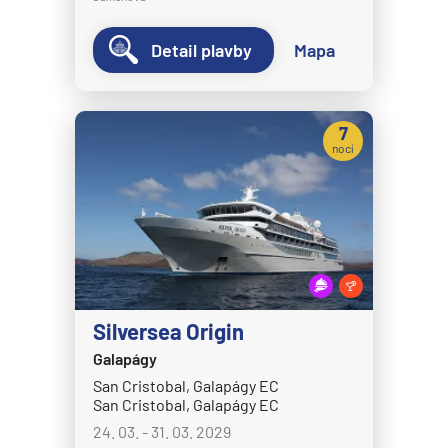
MS Nordnorge
MS Nordstjernen
Detail plavby
Mapa
MS Otto Sverdrup
MS Polarlys
7
MS Richard With
nocí
MS Trollfjord
MS Vesteralen
MSC Cruises
MSC Armonia
MSC Bellissima
Silversea Origin
MSC Divina
Galapágy
MSC Euribia
San Cristobal, Galapágy EC
San Cristobal, Galapágy EC
MSC Fantasia
24. 03. - 31. 03. 2029