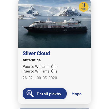
11
Crystal Symphony
nocí
Cunard Line
Queen Anne
Queen Elizabeth
Queen Mary 2
Queen Victoria
Silver Cloud
Disney Cruise Line
Antarktída
Disney Adventure
Puerto Williams, Čile
Puerto Williams, Čile
Disney Destiny
26. 02. - 09. 03. 2029
Disney Dream
Disney Fantasy
Detail plavby
Mapa
Disney Magic
Disney Treasure