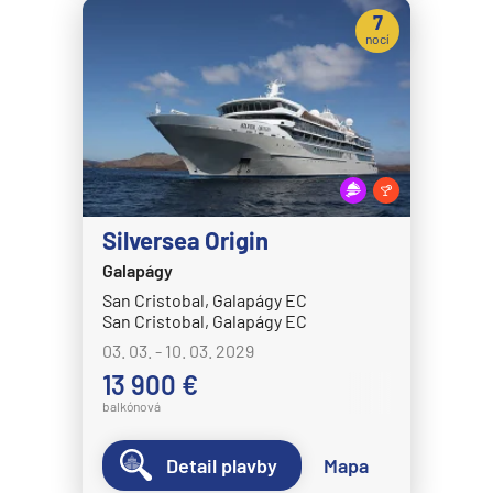
7
Disney Wish
nocí
Disney Wonder
Explora Journeys
Explora I
Explora II
Explora III
Silversea Origin
Explora IV
Galapágy
Explora V
San Cristobal, Galapágy EC
San Cristobal, Galapágy EC
Explora VI
03. 03. - 10. 03. 2029
Hapag-Lloyd Cruises
13 900 €
HANSEATIC inspiration
balkónová
HANSEATIC nature
Detail plavby
Mapa
HANSEATIC spirit