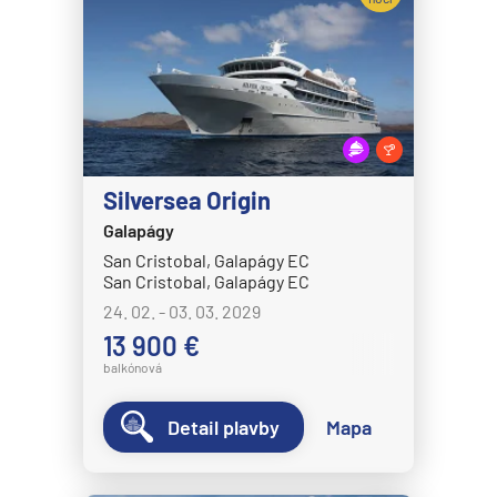
Celestyal Journey
Celestyal Olympia
Costa Cruises
Costa Deliziosa
Costa Diadema
Costa Fascinosa
Silversea Origin
Costa Favolosa
Galapágy
San Cristobal, Galapágy EC
Costa Fortuna
San Cristobal, Galapágy EC
Costa Pacifica
24. 02. - 03. 03. 2029
13 900 €
Costa Serena
balkónová
Costa Smeralda
Costa Toscana
Detail plavby
Mapa
Crystal Cruises
Crystal Serenity