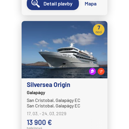
Detail plavby
Mapa
MS Zaandam
MS Zuiderdam
Hurtigruten
7
nocí
HX MS Fram
HX MS Fridtjof Nansen
HX MS Maud
HX MS Roald Amundsen
HX MS Santa Cruz II
HX MS Spitsbergen
Silversea Origin
MS Kong Harald
Galapágy
San Cristobal, Galapágy EC
MS Midnatsol
San Cristobal, Galapágy EC
MS Nordkapp
17. 03. - 24. 03. 2029
13 900 €
MS Nordlys
balkónová