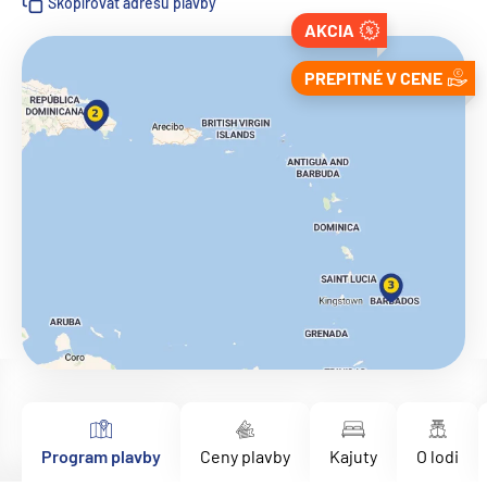
Skopírovať adresu plavby
AKCIA
PREPITNÉ V CENE
Program plavby
Ceny plavby
Kajuty
O lodi