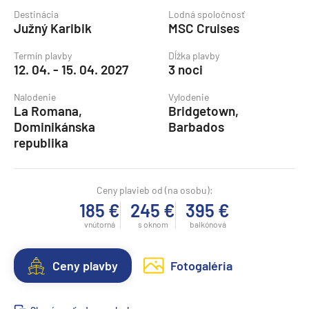
Destinácia
Lodná spoločnosť
Južný Karibik
MSC Cruises
Termín plavby
Dĺžka plavby
12. 04. - 15. 04. 2027
3 noci
Nalodenie
Vylodenie
La Romana,
Bridgetown,
Dominikánska
Barbados
republika
Ceny plavieb od (na osobu):
185 €
245 €
395 €
vnútorná
s oknom
balkónová
Ceny plavby
Fotogaléria