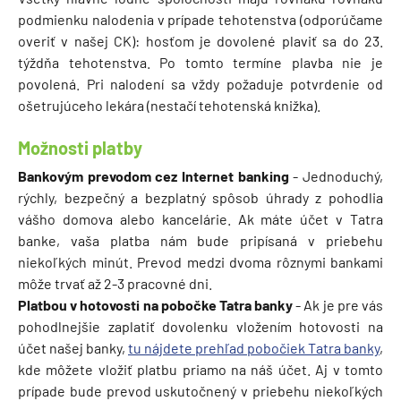
podmienku nalodenia v prípade tehotenstva (odporúčame
overiť v našej CK): hosťom je dovolené plaviť sa do 23.
týždňa tehotenstva. Po tomto termíne plavba nie je
povolená. Pri nalodení sa vždy požaduje potvrdenie od
ošetrujúceho lekára (nestačí tehotenská knižka).
Možnosti platby
Bankovým prevodom cez Internet banking
- Jednoduchý,
rýchly, bezpečný a bezplatný spôsob úhrady z pohodlia
vášho domova alebo kancelárie. Ak máte účet v Tatra
banke, vaša platba nám bude pripísaná v priebehu
niekoľkých minút. Prevod medzi dvoma rôznymi bankami
môže trvať až 2-3 pracovné dni.
Platbou v hotovosti na pobočke Tatra banky
- Ak je pre vás
pohodlnejšie zaplatiť dovolenku vložením hotovosti na
účet našej banky,
tu nájdete prehľad pobočiek Tatra banky
,
kde môžete vložiť platbu priamo na náš účet. Aj v tomto
prípade bude prevod uskutočnený v priebehu niekoľkých