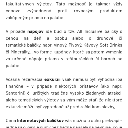
fakultatívnych výletov. Táto možnosť je takmer vždy
cenovo zvýhodnená proti rovnakým produktom
zakúpeným priamo na palube.
V prípade
nápojov
ide buď o tzv. All Inclusive balíčky s
cenou na deň a osobu alebo o druhové či
tematické balíčky, napr. Vínový, Pivový, Kávový, Soft Drinks
či Minerálky... vo forme kupónov, ktoré sa potom vymenia
za určené nápoje priamo v reštauráciách či baroch na
palube.
Včasná rezervácia
exkurzií
však nemusí byť výhodná iba
finančne – v prípade niektorých prístavov (ako napr.
Santorini) či určitých tradične vysoko žiadaných atrakcií
alebo tematických výletov sa vám môže stať, že niektoré
exkurzie môžu byť vypredané už pred začiatkom plavby.
Cena
Internetových balíčkov
vás možno trochu prekvapí –
jedná sa o vyššie sumy než bežné paušály na pevnine, čo je