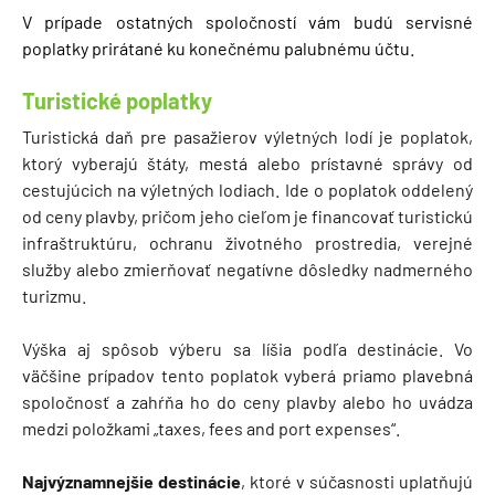
V prípade ostatných spoločností vám budú servisné
poplatky prirátané ku konečnému palubnému účtu.
Turistické poplatky
Turistická daň pre pasažierov výletných lodí je poplatok,
ktorý vyberajú štáty, mestá alebo prístavné správy od
cestujúcich na výletných lodiach. Ide o poplatok oddelený
od ceny plavby, pričom jeho cieľom je financovať turistickú
infraštruktúru, ochranu životného prostredia, verejné
služby alebo zmierňovať negatívne dôsledky nadmerného
turizmu.
Výška aj spôsob výberu sa líšia podľa destinácie. Vo
väčšine prípadov tento poplatok vyberá priamo plavebná
spoločnosť a zahŕňa ho do ceny plavby alebo ho uvádza
medzi položkami „taxes, fees and port expenses“.
Najvýznamnejšie destinácie
, ktoré v súčasnosti uplatňujú