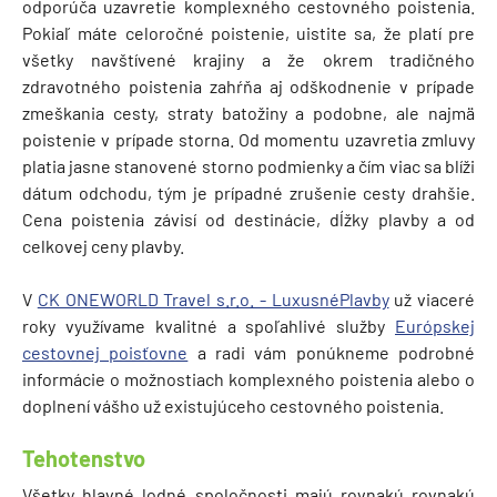
odporúča uzavretie komplexného cestovného poistenia.
Pokiaľ máte celoročné poistenie, uistite sa, že platí pre
všetky navštívené krajiny a že okrem tradičného
zdravotného poistenia zahŕňa aj odškodnenie v prípade
zmeškania cesty, straty batožiny a podobne, ale najmä
poistenie v prípade storna. Od momentu uzavretia zmluvy
platia jasne stanovené storno podmienky a čím viac sa blíži
dátum odchodu, tým je prípadné zrušenie cesty drahšie.
Cena poistenia závisí od destinácie, dĺžky plavby a od
celkovej ceny plavby.
V
CK ONEWORLD Travel s.r.o. - LuxusnéPlavby
už viaceré
roky využívame kvalitné a spoľahlivé služby
Európskej
cestovnej poisťovne
a radi vám ponúkneme podrobné
informácie o možnostiach komplexného poistenia alebo o
doplnení vášho už existujúceho cestovného poistenia.
Tehotenstvo
Všetky hlavné lodné spoločnosti majú rovnakú rovnakú