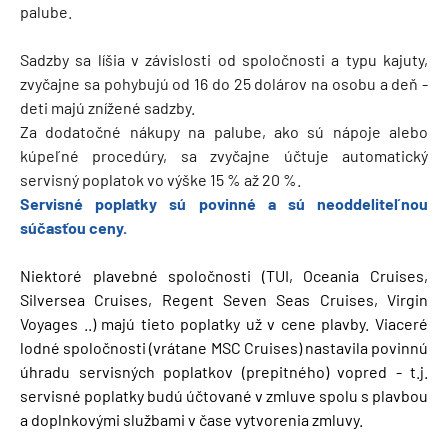
palube.
Sadzby sa líšia v závislosti od spoločnosti a typu kajuty,
zvyčajne sa pohybujú od 16 do 25 dolárov na osobu a deň -
deti majú znížené sadzby.
Za dodatočné nákupy na palube, ako sú nápoje alebo
kúpeľné procedúry, sa zvyčajne účtuje automatický
servisný poplatok vo výške 15 % až 20 %.
Servisné poplatky sú povinné a sú neoddeliteľnou
súčasťou ceny.
Niektoré plavebné spoločnosti (TUI, Oceania Cruises,
Silversea Cruises, Regent Seven Seas Cruises, Virgin
Voyages ..) majú tieto poplatky už v cene plavby. Viaceré
lodné spoločnosti (vrátane MSC Cruises) nastavila povinnú
úhradu servisných poplatkov (prepitného) vopred - t.j.
servisné poplatky budú účtované v zmluve spolu s plavbou
a doplnkovými službami v čase vytvorenia zmluvy.