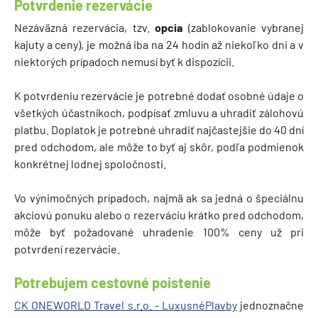
Potvrdenie rezervácie
Nezáväzná rezervácia, tzv.
opcia
(zablokovanie vybranej
kajuty a ceny), je možná iba na 24 hodín až niekoľko dni a v
niektorých prípadoch nemusí byť k dispozícii.
K potvrdeniu rezervácie je potrebné dodať osobné údaje o
všetkých účastníkoch, podpísať zmluvu a uhradiť zálohovú
platbu. Doplatok je potrebné uhradiť najčastejšie do 40 dní
pred odchodom, ale môže to byť aj skôr, podľa podmienok
konkrétnej lodnej spoločnosti.
Vo výnimočných prípadoch, najmä ak sa jedná o špeciálnu
akciovú ponuku alebo o rezerváciu krátko pred odchodom,
môže byť požadované uhradenie 100% ceny už pri
potvrdení rezervácie.
Potrebujem cestovné poistenie
CK ONEWORLD Travel s.r.o. - LuxusnéPlavby
jednoznačne