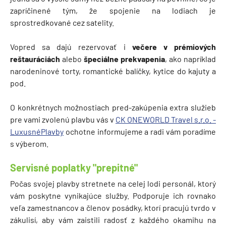
zapríčinené tým, že spojenie na lodiach je
sprostredkované cez satelity.
Vopred sa dajú rezervovať i
večere v prémiových
reštauráciách
alebo
špeciálne prekvapenia
, ako napríklad
narodeninové torty, romantické balíčky, kytice do kajuty a
pod.
O konkrétnych možnostiach pred-zakúpenia extra služieb
pre vami zvolenú plavbu vás v
CK ONEWORLD Travel s.r.o. -
LuxusnéPlavby
ochotne informujeme a radi vám poradíme
s výberom.
Servisné poplatky "prepitné"
Počas svojej plavby stretnete na celej lodi personál, ktorý
vám poskytne vynikajúce služby. Podporuje ich rovnako
veľa zamestnancov a členov posádky, ktorí pracujú tvrdo v
zákulisí, aby vám zaistili radosť z každého okamihu na