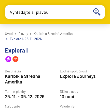
Vyhľadajte si plavbu
Úvod
Plavby
Karibik a Stredná Amerika
Explora I, 25. 11. 2026
Explora I
Destinácia
Lodná spoločnosť
Karibik a Stredná
Explora Journeys
Amerika
Termín plavby
Dĺžka plavby
25. 11. - 05. 12. 2026
10 nocí
Nalodenie
Vylodenie