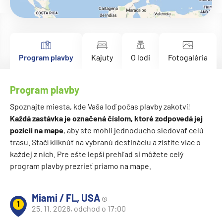
Program plavby
Kajuty
O lodi
Fotogaléria
Program plavby
Spoznajte miesta, kde Vaša loď počas plavby zakotví!
Každá zastávka je označená číslom, ktoré zodpovedá jej
pozícii na mape
, aby ste mohli jednoducho sledovať celú
trasu. Stačí kliknúť na vybranú destináciu a zistíte viac o
každej z nich. Pre ešte lepší prehľad si môžete celý
program plavby prezrieť priamo na mape.
Miami / FL, USA
1
25. 11. 2026, odchod o 17:00