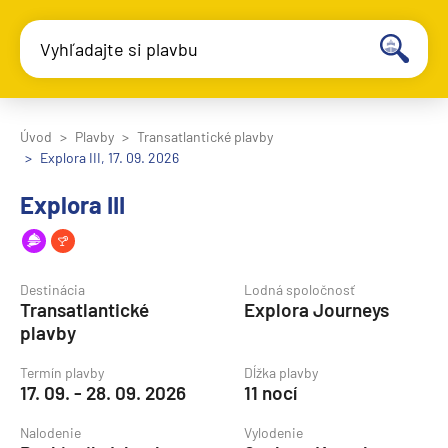
Vyhľadajte si plavbu
Úvod
Plavby
Transatlantické plavby
Explora III, 17. 09. 2026
Explora III
Destinácia
Lodná spoločnosť
Transatlantické
Explora Journeys
plavby
Termín plavby
Dĺžka plavby
17. 09. - 28. 09. 2026
11 nocí
Nalodenie
Vylodenie