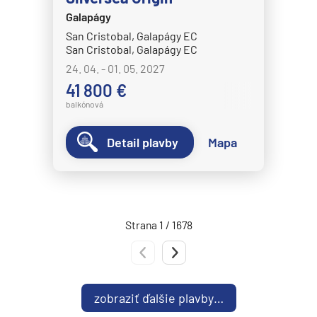
Norwegian Epic
Galapágy
San Cristobal, Galapágy EC
Norwegian Escape
San Cristobal, Galapágy EC
Norwegian Gem
24. 04. - 01. 05. 2027
41 800 €
Norwegian Getaway
balkónová
Norwegian Jade
Norwegian Jewel
Detail plavby
Mapa
Norwegian Joy
Norwegian Luna
Norwegian Pearl
Strana 1 / 1678
Norwegian Prima
Predchádzajúca strana
Nasledujúca strana
Norwegian Sky
Norwegian Spirit
zobraziť ďalšie plavby…
Norwegian Star