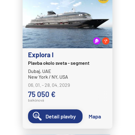
Celebrity Eclipse
Expedičné plavby
Celebrity Edge
Antarktída
Celebrity Equinox
Arktída
Celebrity Flora
Expedičné plavby
Celebrity Infinity
Galapágy
Celebrity Millennium
Explora I
Potvrdiť
Plavba okolo sveta - segment
Celebrity Reflection®
Dubaj, UAE
Celebrity Silhouette®
New York / NY, USA
Celebrity Solstice®
06. 01. - 28. 04. 2029
75 050 €
Celebrity Summit®
balkónová
Celebrity Xcel℠
Celestyal Cruises
Detail plavby
Mapa
Celestyal Discovery