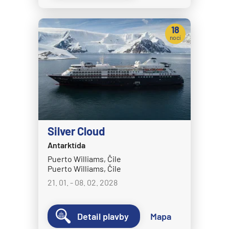
Crystal Symphony
18
Cunard Line
nocí
Queen Anne
Queen Elizabeth
Queen Mary 2
Queen Victoria
Disney Cruise Line
Silver Cloud
Disney Adventure
Antarktída
Disney Destiny
Puerto Williams, Čile
Puerto Williams, Čile
Disney Dream
21. 01. - 08. 02. 2028
Disney Fantasy
Disney Magic
Detail plavby
Mapa
Disney Treasure