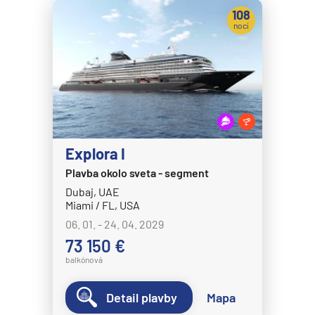
Celestyal Journey
108
Celestyal Olympia
nocí
Costa Cruises
Costa Deliziosa
Costa Diadema
Costa Fascinosa
Costa Favolosa
Explora I
Costa Fortuna
Plavba okolo sveta - segment
Dubaj, UAE
Costa Pacifica
Miami / FL, USA
Costa Serena
06. 01. - 24. 04. 2029
Costa Smeralda
73 150 €
balkónová
Costa Toscana
Crystal Cruises
Detail plavby
Mapa
Crystal Serenity