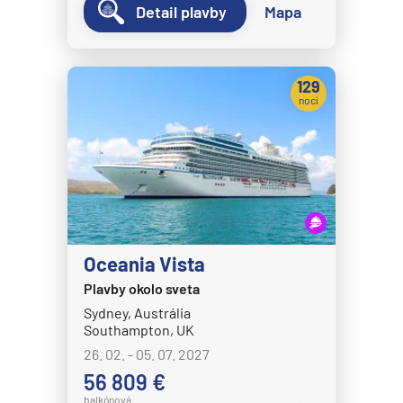
Detail plavby
Mapa
MS Bremen
MS Europa
MS Europa 2
129
nocí
Holland America Line
MS Eurodam
MS Koningsdam
MS Nieuw Amsterdam
MS Nieuw Statendam
MS Noordam
Oceania Vista
Plavby okolo sveta
MS Oosterdam
Sydney, Austrália
MS Rotterdam
Southampton, UK
MS Volendam
26. 02. - 05. 07. 2027
56 809 €
MS Westerdam
balkónová