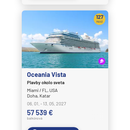
Disney Wish
127
Disney Wonder
nocí
Explora Journeys
Explora I
Explora II
Explora III
Explora IV
Oceania Vista
Explora V
Plavby okolo sveta
Explora VI
Miami / FL, USA
Doha, Katar
Hapag-Lloyd Cruises
06. 01. - 13. 05. 2027
HANSEATIC inspiration
57 539 €
HANSEATIC nature
balkónová
HANSEATIC spirit