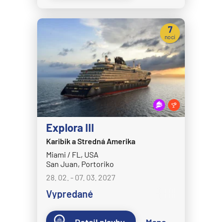
MS Zaandam
MS Zuiderdam
7
nocí
Hurtigruten
HX MS Fram
HX MS Fridtjof Nansen
HX MS Maud
HX MS Roald Amundsen
HX MS Santa Cruz II
Explora III
HX MS Spitsbergen
Karibik a Stredná Amerika
Miami / FL, USA
MS Kong Harald
San Juan, Portoriko
MS Midnatsol
28. 02. - 07. 03. 2027
MS Nordkapp
Vypredané
MS Nordlys
Detail plavby
Mapa