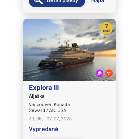
MS Nordnorge
MS Nordstjernen
MS Otto Sverdrup
7
nocí
MS Polarlys
MS Richard With
MS Trollfjord
MS Vesteralen
MSC Cruises
Explora III
MSC Armonia
Aljaška
MSC Bellissima
Vancouver, Kanada
MSC Divina
Seward / AK, USA
MSC Euribia
30. 06. - 07. 07. 2028
Vypredané
MSC Fantasia