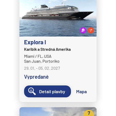
Celestyal Journey
Celestyal Olympia
Costa Cruises
Costa Deliziosa
Costa Diadema
Explora I
Costa Fascinosa
Karibik a Stredná Amerika
Costa Favolosa
Miami / FL, USA
San Juan, Portoriko
Costa Fortuna
29. 01. - 05. 02. 2027
Costa Pacifica
Vypredané
Costa Serena
Costa Smeralda
Detail plavby
Mapa
Costa Toscana
Crystal Cruises
7
Crystal Serenity