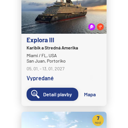
Celebrity Eclipse
Expedičné plavby
Celebrity Edge
Antarktída
Celebrity Equinox
Arktída
Celebrity Flora
Expedičné plavby
Explora III
Celebrity Infinity
Galapágy
Karibik a Stredná Amerika
Celebrity Millennium
Miami / FL, USA
Potvrdiť
Celebrity Reflection®
San Juan, Portoriko
05. 01. - 13. 01. 2027
Celebrity Silhouette®
Vypredané
Celebrity Solstice®
Celebrity Summit®
Detail plavby
Mapa
Celebrity Xcel℠
Celestyal Cruises
7
Celestyal Discovery
nocí