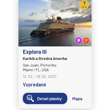
7
Disney Wish
nocí
Disney Wonder
Explora Journeys
Explora I
Explora II
Explora III
Explora III
Explora IV
Karibik a Stredná Amerika
Explora V
San Juan, Portoriko
Miami / FL, USA
Explora VI
12. 02. - 19. 02. 2027
Hapag-Lloyd Cruises
Vypredané
HANSEATIC inspiration
HANSEATIC nature
Detail plavby
Mapa
HANSEATIC spirit