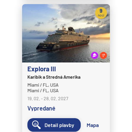
MS Bremen
9
MS Europa
nocí
MS Europa 2
Holland America Line
MS Eurodam
MS Koningsdam
MS Nieuw Amsterdam
Explora III
MS Nieuw Statendam
Karibik a Stredná Amerika
Miami / FL, USA
MS Noordam
Miami / FL, USA
MS Oosterdam
19. 02. - 28. 02. 2027
MS Rotterdam
Vypredané
MS Volendam
Detail plavby
Mapa
MS Westerdam