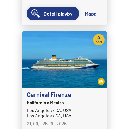
MSC Splendida
Detail plavby
Mapa
MSC Virtuosa
MSC World America
4
MSC World Asia
noci
MSC World Atlantic
MSC World Europa
Norwegian Cruise Line
Norwegian Aqua
Norwegian Aura
Carnival Firenze
Norwegian Bliss
Kalifornia a Mexiko
Norwegian Breakaway
Los Angeles / CA, USA
Los Angeles / CA, USA
Norwegian Dawn
21. 09. - 25. 09. 2026
Norwegian Encore