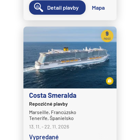
MSC Grandiosa
Detail plavby
Mapa
MSC Lirica
MSC Magnifica
MSC Meraviglia
9
nocí
MSC Musica
MSC Opera
MSC Orchestra
MSC Poesia
MSC Preziosa
Costa Smeralda
MSC Seascape
Repozičné plavby
MSC Seashore
Marseille, Francúzsko
MSC Seaside
Tenerife, Španielsko
13. 11. - 22. 11. 2026
MSC Seaview
Vypredané
MSC Sinfonia