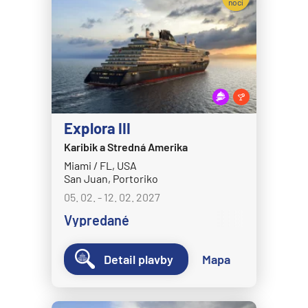
nocí
Crystal Symphony
Cunard Line
Queen Anne
Queen Elizabeth
Queen Mary 2
Explora III
Queen Victoria
Karibik a Stredná Amerika
Disney Cruise Line
Miami / FL, USA
San Juan, Portoriko
Disney Adventure
05. 02. - 12. 02. 2027
Disney Destiny
Vypredané
Disney Dream
Disney Fantasy
Detail plavby
Mapa
Disney Magic
Disney Treasure