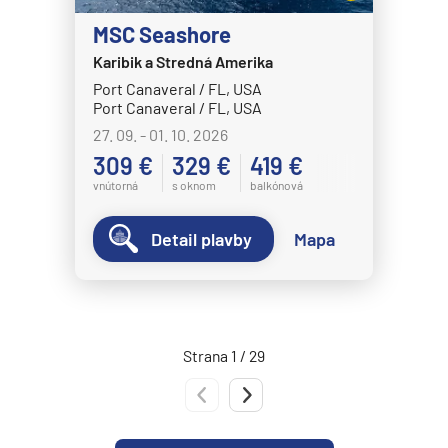
Norwegian Epic
MSC Seashore
Norwegian Escape
Karibik a Stredná Amerika
Port Canaveral / FL, USA
Norwegian Gem
Port Canaveral / FL, USA
Norwegian Getaway
27. 09. - 01. 10. 2026
Norwegian Jade
309 €
329 €
419 €
vnútorná
s oknom
balkónová
Norwegian Jewel
Norwegian Joy
Detail plavby
Mapa
Norwegian Luna
Norwegian Pearl
Norwegian Prima
Strana 1 / 29
Norwegian Sky
Predchádzajúca strana
Nasledujúca strana
Norwegian Spirit
Norwegian Star