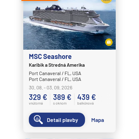
Celebrity Eclipse
Expedičné plavby
Celebrity Edge
Antarktída
Celebrity Equinox
Arktída
Celebrity Flora
Expedičné plavby
Celebrity Infinity
Galapágy
Celebrity Millennium
MSC Seashore
Potvrdiť
Karibik a Stredná Amerika
Celebrity Reflection®
Port Canaveral / FL, USA
Celebrity Silhouette®
Port Canaveral / FL, USA
Celebrity Solstice®
30. 08. - 03. 09. 2026
329 €
389 €
439 €
Celebrity Summit®
vnútorná
s oknom
balkónová
Celebrity Xcel℠
Celestyal Cruises
Detail plavby
Mapa
Celestyal Discovery