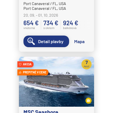
MSC Grandiosa
Port Canaveral / FL, USA
Port Canaveral / FL, USA
MSC Lirica
20. 09. - 01. 10. 2026
MSC Magnifica
654 €
734 €
924 €
MSC Meraviglia
vnútorná
s oknom
balkónová
MSC Musica
Detail plavby
Mapa
MSC Opera
MSC Orchestra
MSC Poesia
7
AKCIA
nocí
MSC Preziosa
PREPITNÉ V CENE
MSC Seascape
MSC Seashore
MSC Seaside
MSC Seaview
MSC Seashore
MSC Sinfonia