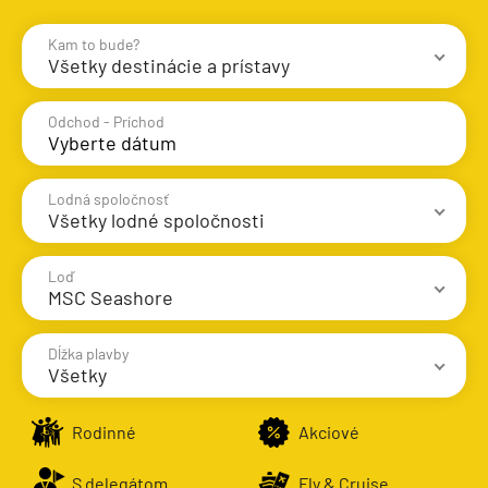
Kam to bude?
Všetky destinácie a prístavy
Destinácie
Prístavy
Odchod - Príchod
Lodná spoločnosť
Všetky lodné spoločnosti
Stredomorie
Stredomorie
Loď
MSC Seashore
Stredomorie a Portugalsko
AIDA Cruises
Východné Stredomorie
Dĺžka plavby
Azamara Cruises
Všetky
Západné Stredomorie
Carnival Cruise Line
AIDA Cruises
1 - 3 noci
Severná Európa
Rodinné
Akciové
Celebrity Cruises
AIDAbella
4 - 6 nocí
Grónsko
Celestyal Cruises
AIDAblu
S delegátom
Fly & Cruise