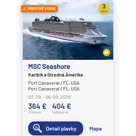
Celestyal Journey
3
PREPITNÉ V CENE
Celestyal Olympia
noci
Costa Cruises
Costa Deliziosa
Costa Diadema
Costa Fascinosa
Costa Favolosa
MSC Seashore
Costa Fortuna
Karibik a Stredná Amerika
Port Canaveral / FL, USA
Costa Pacifica
Port Canaveral / FL, USA
Costa Serena
03. 09. - 06. 09. 2026
Costa Smeralda
364 €
404 €
s oknom
balkónová
Costa Toscana
Crystal Cruises
Detail plavby
Mapa
Crystal Serenity