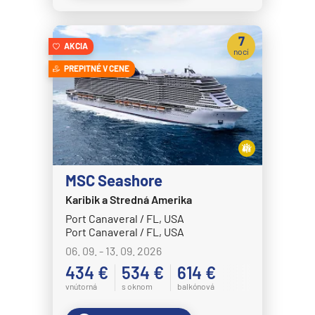
Crystal Symphony
7
Cunard Line
AKCIA
nocí
Queen Anne
PREPITNÉ V CENE
Queen Elizabeth
Queen Mary 2
Queen Victoria
Disney Cruise Line
MSC Seashore
Disney Adventure
Karibik a Stredná Amerika
Disney Destiny
Port Canaveral / FL, USA
Port Canaveral / FL, USA
Disney Dream
06. 09. - 13. 09. 2026
Disney Fantasy
434 €
534 €
614 €
Disney Magic
vnútorná
s oknom
balkónová
Disney Treasure