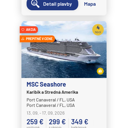
Detail plavby
Mapa
Disney Wish
Disney Wonder
Explora Journeys
4
AKCIA
noci
Explora I
PREPITNÉ V CENE
Explora II
Explora III
Explora IV
Explora V
MSC Seashore
Explora VI
Karibik a Stredná Amerika
Hapag-Lloyd Cruises
Port Canaveral / FL, USA
HANSEATIC inspiration
Port Canaveral / FL, USA
13. 09. - 17. 09. 2026
HANSEATIC nature
259 €
299 €
349 €
HANSEATIC spirit
vnútorná
s oknom
balkónová