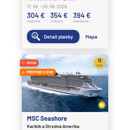
MS Nordnorge
17. 09. - 20. 09. 2026
MS Nordstjernen
304 €
354 €
394 €
MS Otto Sverdrup
vnútorná
s oknom
balkónová
MS Polarlys
Detail plavby
Mapa
MS Richard With
MS Trollfjord
11
MS Vesteralen
AKCIA
nocí
MSC Cruises
PREPITNÉ V CENE
MSC Armonia
MSC Bellissima
MSC Divina
MSC Euribia
MSC Seashore
MSC Fantasia
Karibik a Stredná Amerika