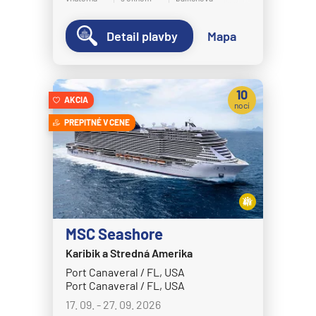
MS Bremen
Detail plavby
Mapa
MS Europa
MS Europa 2
Holland America Line
10
AKCIA
nocí
MS Eurodam
PREPITNÉ V CENE
MS Koningsdam
MS Nieuw Amsterdam
MS Nieuw Statendam
MS Noordam
MS Oosterdam
MSC Seashore
MS Rotterdam
Karibik a Stredná Amerika
Port Canaveral / FL, USA
MS Volendam
Port Canaveral / FL, USA
MS Westerdam
17. 09. - 27. 09. 2026