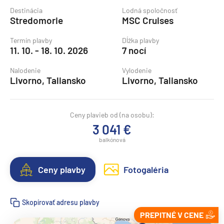
Destinácia
Lodná spoločnosť
Stredomorie
MSC Cruises
Termín plavby
Dĺžka plavby
11. 10. - 18. 10. 2026
7 nocí
Nalodenie
Vylodenie
Livorno, Taliansko
Livorno, Taliansko
Ceny plavieb od (na osobu):
3 041 €
balkónová
Ceny plavby
Fotogaléria
Skopírovať adresu plavby
PREPITNÉ V CENE