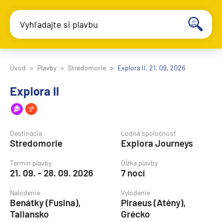
Vyhľadajte si plavbu
Úvod
Plavby
Stredomorie
Explora II, 21. 09. 2026
Explora II
Destinácia
Lodná spoločnosť
Stredomorie
Explora Journeys
Termín plavby
Dĺžka plavby
21. 09. - 28. 09. 2026
7 nocí
Nalodenie
Vylodenie
Benátky (Fusina),
Piraeus (Atény),
Taliansko
Grécko