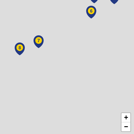
6
7
8
+
−