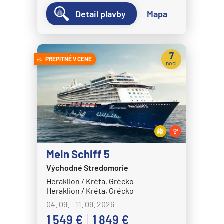
Detail plavby
Mapa
7
PREPITNÉ V CENE
nocí
Mein Schiff 5
Východné Stredomorie
Heraklion / Kréta, Grécko
Heraklion / Kréta, Grécko
04. 09. - 11. 09. 2026
1 549 €
1 849 €