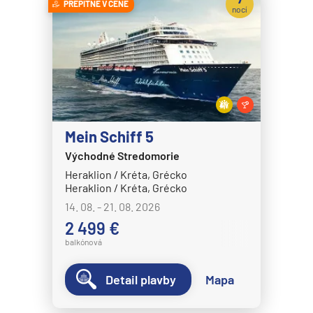
PREPITNÉ V CENE
nocí
Mein Schiff 5
Východné Stredomorie
Heraklion / Kréta, Grécko
Heraklion / Kréta, Grécko
14. 08. - 21. 08. 2026
2 499 €
balkónová
Detail plavby
Mapa