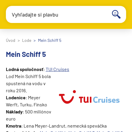
Vyhľadajte si plavbu
Úvod
Lode
Mein Schiff 5
Mein Schiff 5
Lodná spoločnosť
:
TUI Cruises
Loď Mein Schiff 5 bola
spustená na vodu v
roku 2016.
Lodenice
: Meyer
Werft, Turku, Fínsko
Náklady
: 500 miliónov
euro
Kmotra
: Lena Meyer-Landrut, nemecká speváčka