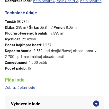
Sesterské lode
:
Mein Schiff 4
,
Mein Schiff
3
,
Mein Schiff 6
Technické údaje
Tonáž
: 98.785 t
Dĺžka
: 295 m /
Šírka
: 35,8 m /
Ponor
: 8,05 m
Plocha otvorených palúb
: 17.895 m
²
Rýchlosť
: 22 uzlov
Počet kajút pre hostí
: 1.267
Kapacita hostia
: 2.534 - pri dvojlôžkovej obsadenosti /
2.700 - pri maximálnej obsadenosti
Zamestnanci
: 1.000 osôb
Počet palúb
: 15
Plán lode
Zobraziť plán lode
Vybavenie lode