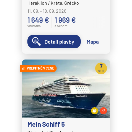
Heraklion / Kréta, Grécko
11. 09. - 18. 09. 2026
1 649 €
1 969 €
vnútorná
s oknom
Detail plavby
Mapa
7
PREPITNÉ V CENE
nocí
Mein Schiff 5