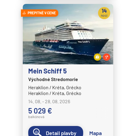
14
PREPITNÉ V CENE
nocí
Mein Schiff 5
Východné Stredomorie
Heraklion / Kréta, Grécko
Heraklion / Kréta, Grécko
14. 08. - 28. 08. 2026
5 029 €
balkónová
Detail plavby
Mapa