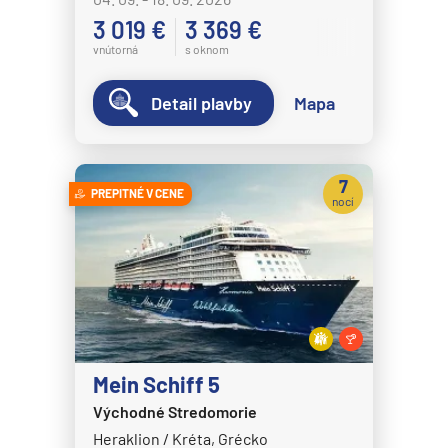
3 019 €
3 369 €
vnútorná
s oknom
Detail plavby
Mapa
7
PREPITNÉ V CENE
nocí
Mein Schiff 5
Východné Stredomorie
Heraklion / Kréta, Grécko