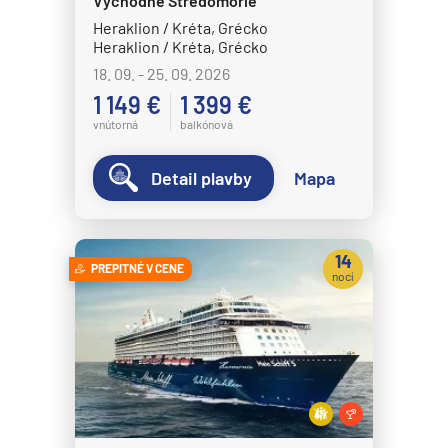
Východné Stredomorie
Heraklion / Kréta, Grécko
Heraklion / Kréta, Grécko
18. 09. - 25. 09. 2026
1 149 €
1 399 €
vnútorná
balkónová
Detail plavby
Mapa
14
PREPITNÉ V CENE
nocí