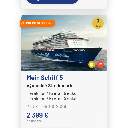
7
PREPITNÉ V CENE
nocí
Mein Schiff 5
Východné Stredomorie
Heraklion / Kréta, Grécko
Heraklion / Kréta, Grécko
21. 08. - 28. 08. 2026
2 399 €
balkónová