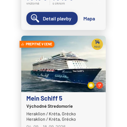
vnútorná
s oknom
Detail plavby
Mapa
14
PREPITNÉ V CENE
nocí
Mein Schiff 5
Východné Stredomorie
Heraklion / Kréta, Grécko
Heraklion / Kréta, Grécko
04. 09. - 18. 09. 2026