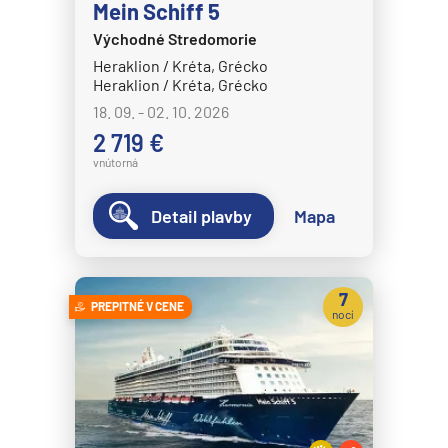
Mein Schiff 5
Východné Stredomorie
Heraklion / Kréta, Grécko
Heraklion / Kréta, Grécko
18. 09. - 02. 10. 2026
2 719 €
vnútorná
Detail plavby
Mapa
7
PREPITNÉ V CENE
nocí